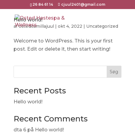
26 84 61 14
cjuul2401@gmail.com
Hello world!
af
ostedcamillajuul
|
okt 4, 2022
|
Uncategorized
Welcome to WordPress. This is your first
post. Edit or delete it, then start writing!
Søg
Recent Posts
Hello world!
Recent Comments
dta 6
på
Hello world!