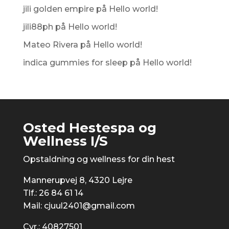
jili golden empire
på
Hello world!
jili88ph
på
Hello world!
Mateo Rivera
på
Hello world!
indica gummies for sleep
på
Hello world!
Osted Hestespa og
Wellness I/S
​Opstaldning og wellness for din hest
Mannerupvej 8, 4320 Lejre
Tlf.:
26 84 61 14
Mail:
cjuul2401@gmail.com
Cvr.: 40827501