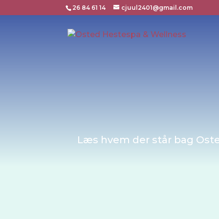
26 84 61 14
cjuul2401@gmail.com
Læs hvem der står bag Osted