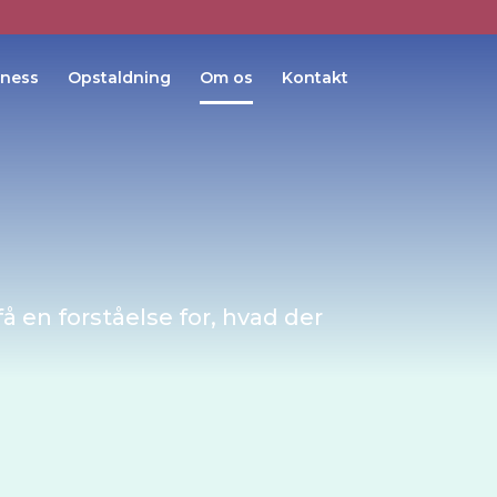
lness
Opstaldning
Om os
Kontakt
 en forståelse for, hvad der