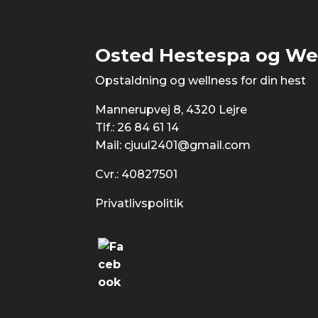
Osted Hestespa og Wel
​Opstaldning og wellness for din hest
Mannerupvej 8, 4320 Lejre
Tlf.:
26 84 61 14
Mail:
cjuul2401@gmail.com
Cvr.: 40827501
Privatlivspolitik