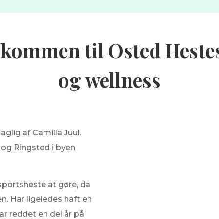
lkommen til Osted Heste
og wellness
glig af Camilla Juul.
 og Ringsted i byen
sportsheste at gøre, da
en. Har ligeledes haft en
ar reddet en del år på