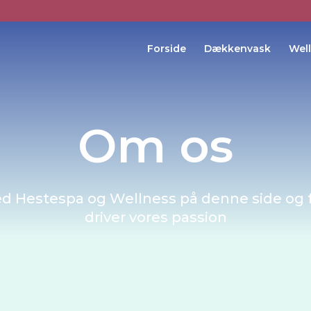
Forside
Dækkenvask
Wel
Om os
 Hestespa og Wellness på denne side og få
driver vores passion