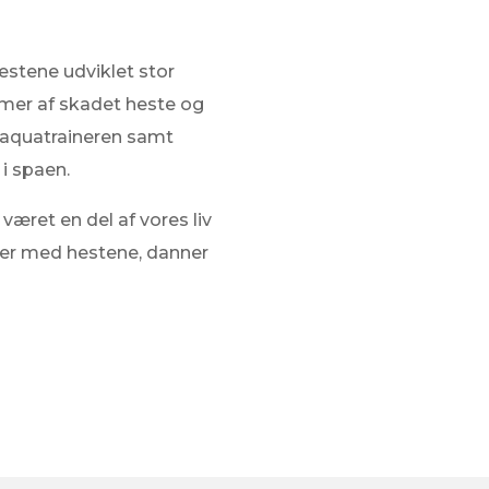
stene udviklet stor
mer af skadet heste og
i aquatraineren samt
i spaen.
været en del af vores liv
ger med hestene, danner